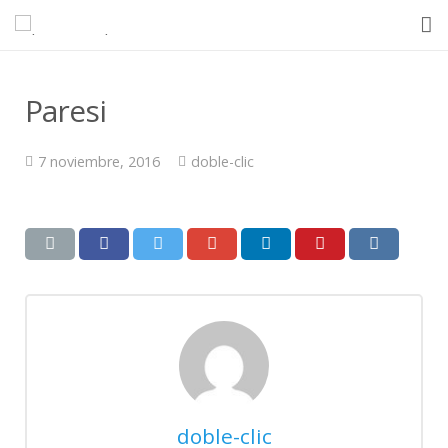
Inicio
Paresi
Quienes somos
7 noviembre, 2016
doble-clic
Ventajas
Equipos
En el mundo
Contacto
doble-clic