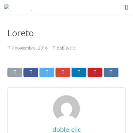
Inicio
Loreto
Quienes somos
7 noviembre, 2016
doble-clic
Ventajas
Equipos
En el mundo
Contacto
doble-clic