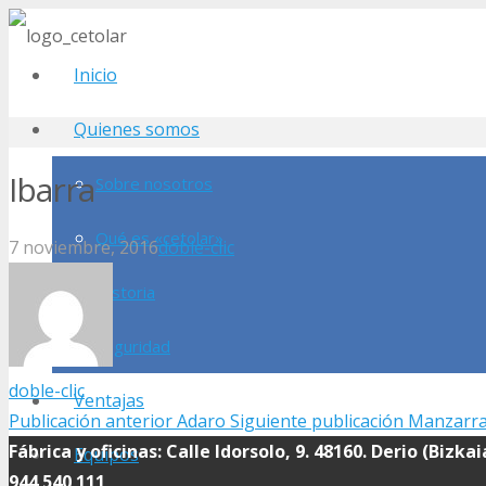
Inicio
Quienes somos
Ibarra
Sobre nosotros
Qué es «cetolar»
7 noviembre, 2016
doble-clic
Historia
Seguridad
doble-clic
Ventajas
Publicación anterior
Adaro
Siguiente publicación
Manzarr
Fábrica y oficinas: Calle Idorsolo, 9. 48160. Derio (Bizka
Equipos
944 540 111