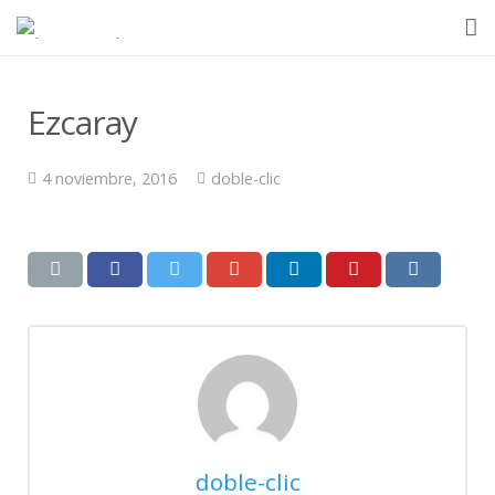
Inicio
Ezcaray
Quienes somos
4 noviembre, 2016
doble-clic
Ventajas
Equipos
En el mundo
Contacto
doble-clic