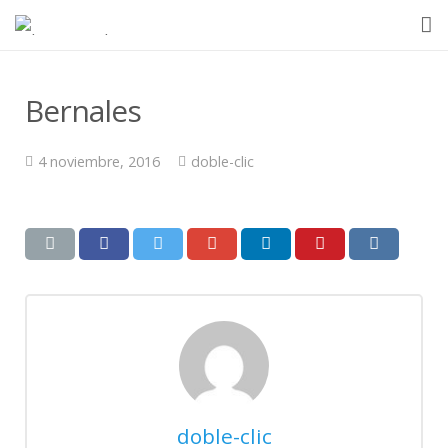
Inicio
Bernales
Quienes somos
4 noviembre, 2016
doble-clic
Ventajas
Equipos
En el mundo
Contacto
doble-clic